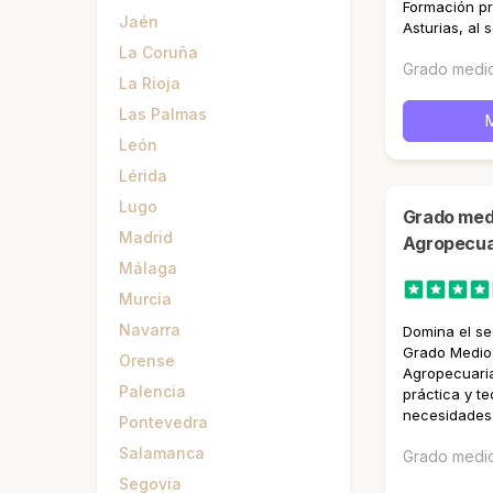
Formación pr
Jaén
Asturias, al 
La Coruña
Grado medi
La Rioja
Las Palmas
León
Lérida
Lugo
Grado medio en Producción
Madrid
Agropecuar
Málaga
Murcia
Navarra
Domina el se
Grado Medio
Orense
Agropecuaria
Palencia
práctica y te
necesidades 
Pontevedra
Salamanca
Grado medi
Segovia