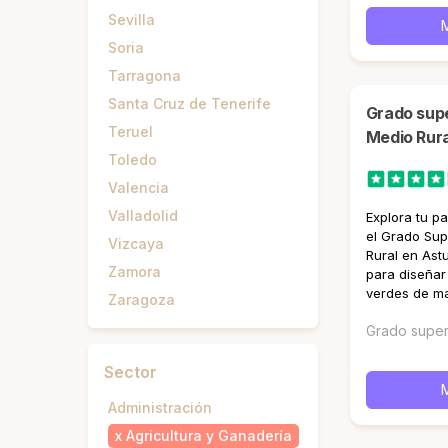
Sevilla
Soria
Tarragona
Santa Cruz de Tenerife
Grado superior en Paisajismo y
Teruel
Medio Rura
Toledo
Valencia
Valladolid
Explora tu p
el Grado Sup
Vizcaya
Rural en Astu
Zamora
para diseñar
verdes de ma
Zaragoza
Grado super
Sector
Administración
x
Agricultura y Ganadería