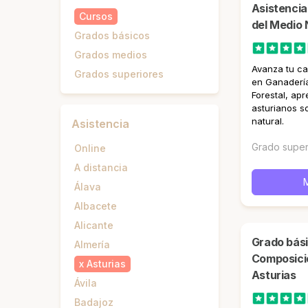
Asistencia
Cursos
del Medio 
Grados básicos
Grados medios
Avanza tu ca
Grados superiores
en Ganadería
Forestal, ap
asturianos s
natural.
Asistencia
Grado super
Online
A distancia
Álava
Albacete
Alicante
Grado básico en Agro-jardinería y
Almería
Composicio
x
Asturias
Asturias
Ávila
Badajoz