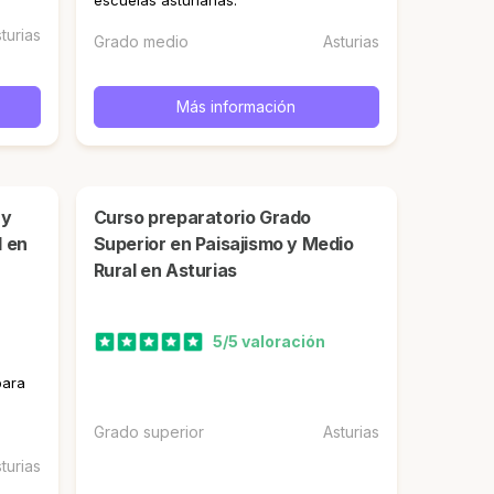
escuelas asturianas.
turias
Grado medio
Asturias
Más información
Curso preparatorio Grado
l en
Superior en Paisajismo y Medio
Rural en Asturias
5/5 valoración
para
Grado superior
Asturias
turias