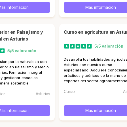
Más información
Más información
curso en agricultura en Astu
l en Asturias
5/5 valoración
5/5 valoración
Desarrolla tus habilidades agrícola
asión por la naturaleza con
Asturias con nuestro curso
erior en Paisajismo y Medio
especializado. Adquiere conocimie
rias. Formación integral
prácticos y teóricos de la mano de
 y gestionar espacios
expertos del sector agroalimentario
nera sostenible.
Curso
As
ior
Asturias
Más información
Más información