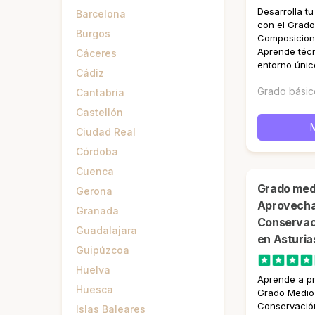
Desarrolla tu
Barcelona
con el Grado
Burgos
Composicione
Aprende téc
Cáceres
entorno únic
Cádiz
Grado básic
Cantabria
Castellón
Ciudad Real
Córdoba
Cuenca
Grado medio en
Gerona
Aprovecha
Granada
Conservaci
Guadalajara
en Asturia
Guipúzcoa
Huelva
Aprende a pr
Huesca
Grado Medio
Conservación
Islas Baleares