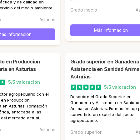
áctica y de calidad en
servicio del medio ambiente.
Grado medio
As
o
Asturias
Más información
Más información
Grado superior en Ganadería y
ia en Asturias
Asistencia en Sanidad Anima
Asturias
5/5 valoración
5/5 valoración
ctor agropecuario con el
Descubre el Grado Superior en
 en Producción
Ganadería y Asistencia en Sanidad
 en Asturias. Formación
Animal en Asturias. Formación top 
órica, enfocada a las
convertirte en experto del sector
del mercado actual.
agropecuario.
o
Asturias
Grado superior
As