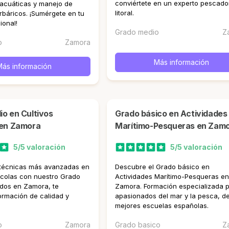
conviértete en un experto pescado
acuáticas y manejo de
litoral.
rbáricos. ¡Sumérgete en tu
ional!
Grado medio
Z
o
Zamora
Más información
Más información
Grado básico en Actividades
 en Zamora
Marítimo-Pesqueras en Zam
5/5 valoración
5/5 valoración
 técnicas más avanzadas en
Descubre el Grado básico en
ícolas con nuestro Grado
Actividades Marítimo-Pesqueras e
dos en Zamora, te
Zamora. Formación especializada 
rmación de calidad y
apasionados del mar y la pesca, de
.
mejores escuelas españolas.
o
Zamora
Grado basico
Z