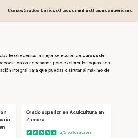
Cursos
Grados básicos
Grados medios
Grados superiores
rsoby te ofrecemos la mejor selección de
cursos de
 conocimientos necesarios para explorar las aguas con
ación integral para que puedas disfrutar al máximo de
Grado superior en Acuicultura en
aria
Zamora
en
5/5 valoración