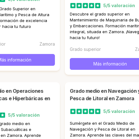
5/5 valoración
Grado Superior en
Descubre el grado superior en
arítimo y Pesca de Altura
Mantenimiento de Maquinaria de B
Formación de excelencia
y Embarcaciones. Formación marít
 hacia tu futuro
integral, situada en Zamora. ¡Nave
hacia tu futuro!
ior
Zamora
Grado superior
Z
Más información
Más información
Grado medio en Navegación y
as e Hiperbáricas en
Pesca de Litoral en Zamora
5/5 valoración
5/5 valoración
Sumérgete en el Grado Medio de
 grado medio en
Navegación y Pesca de Litoral en
 Subacuáticas e
Zamora. Aprende las claves del ma
s en Zamora. Aprende