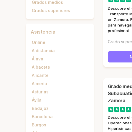
Grados medios
Descubre el 
Grados superiores
Transporte M
en Zamora. 
para navegar
profesional.
Asistencia
Grado super
Online
A distancia
Álava
Albacete
Alicante
Almería
Grado medio en Operaciones
Asturias
Subacuátic
Ávila
Zamora
Badajoz
Barcelona
Descubre el
Operaciones
Burgos
Hiperbárica