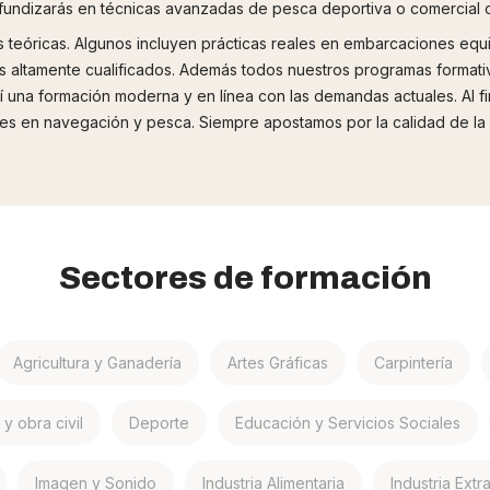
rofundizarás en técnicas avanzadas de pesca deportiva o comercia
teóricas. Algunos incluyen prácticas reales en embarcaciones equi
es altamente cualificados. Además todos nuestros programas formativ
una formación moderna y en línea con las demandas actuales. Al fina
ades en navegación y pesca. Siempre apostamos por la calidad de 
Sectores de formación
Agricultura y Ganadería
Artes Gráficas
Carpintería
y obra civil
Deporte
Educación y Servicios Sociales
Imagen y Sonido
Industria Alimentaria
Industria Extr