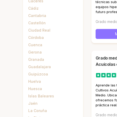
Cáceres
técnicas sub
equipos hipe
Cádiz
futuro profes
Cantabria
Grado medi
Castellón
Ciudad Real
Córdoba
Cuenca
Gerona
Grado medio en Cultivos
Granada
Acuícolas
Guadalajara
Guipúzcoa
Huelva
Aprende las
Huesca
Cultivos Acu
Medio. Ubica
Islas Baleares
ofrecemos fo
Jaén
práctica real
La Coruña
Grado medi