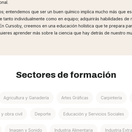
onal.
icos; entendemos que ser un buen químico implica mucho más que es
e tanto individualmente como en equipo; adquirirás habilidades de 
n Cursoby, creemos en una educación holística que te prepara para 
quieres aprender más sobre la ciencia que hay detrás de nuestro m
Sectores de formación
Agricultura y Ganadería
Artes Gráficas
Carpintería
y obra civil
Deporte
Educación y Servicios Sociales
Imagen y Sonido
Industria Alimentaria
Industria Extr