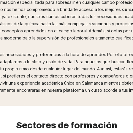
ormación especializada para sobresalir en cualquier campo profesi
r eso nos hemos comprometido a brindarte acceso a los mejores
curs
a existente, nuestros cursos cubrirán todas tus necesidades acadé
ásicos de la química hasta las más complejas reacciones y procesos 
os conceptos aprendidos en el campo laboral. Además, si optas por u
 moderna bajo la supervisión de profesionales altamente cualificad
s necesidades y preferencias a la hora de aprender. Por ello ofr
adaptarnos a tu ritmo y estilo de vida. Para aquellos que buscan flex
 tu propio ritmo desde cualquier lugar del mundo. Aun así, estarás
, si prefieres el contacto directo con profesores y compañeros o 
 vivir una experiencia académica única en Salamanca mientras obtien
uramente encontrarás en nuestra plataforma un curso acorde a tus in
Sectores de formación