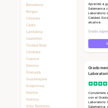
Aprende a ga
Barcelona
Salamanca co
Burgos
Laboratorio d
Calidad. Exce
Cáceres
alcance.
Cádiz
Grado super
Cantabria
Castellón
Ciudad Real
Córdoba
Cuenca
Gerona
Grado medio en Operaciones de
Granada
Laborator
Guadalajara
Guipúzcoa
Huelva
Conviértete 
con el Grad
Huesca
Laboratorio. 
Islas Baleares
Salamanca, c