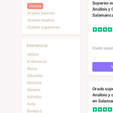
Superior e
Cursos
Análisis y 
Grados básicos
Salamanc
Grados medios
Grados superiores
Asistencia
Grado super
Online
A distancia
Álava
Albacete
Alicante
Grado superior en Laboratorio de
Almería
Análisis y 
Asturias
en Salama
Ávila
Badajoz