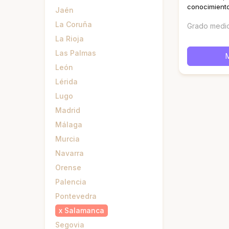
conocimiento 
Jaén
La Coruña
Grado medi
La Rioja
Las Palmas
León
Lérida
Lugo
Madrid
Málaga
Murcia
Navarra
Orense
Palencia
Pontevedra
x
Salamanca
Segovia